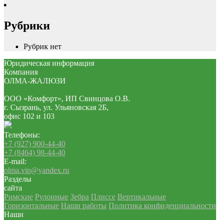
Рубрики
Рубрик нет
Юридическая информация
Компания
ОЛМА-ЖАЛЮЗИ
ООО «Комфорт», ИП Свинцова О.В.
г. Сызрань, ул. Ульяновская 2Б,
офис 102 и 103
Телефоны:
+7 (927) 900-44-40
+7 (8464) 98-44-40
E-mail:
olma.vip@yandex.ru
Разделы
сайта
Римские
Рулонные
Зебра
Плиссе
Вертикальные
Горизонтальные
Наши работы
Политика конфиденциальности
Наши