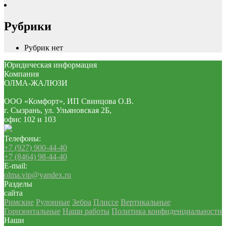
Рубрики
Рубрик нет
Юридическая информация
Компания
ОЛМА-ЖАЛЮЗИ
ООО «Комфорт», ИП Свинцова О.В.
г. Сызрань, ул. Ульяновская 2Б,
офис 102 и 103
Телефоны:
+7 (927) 900-44-40
+7 (8464) 98-44-40
E-mail:
olma.vip@yandex.ru
Разделы
сайта
Римские
Рулонные
Зебра
Плиссе
Вертикальные
Горизонтальные
Наши работы
Политика конфиденциальности
Наши